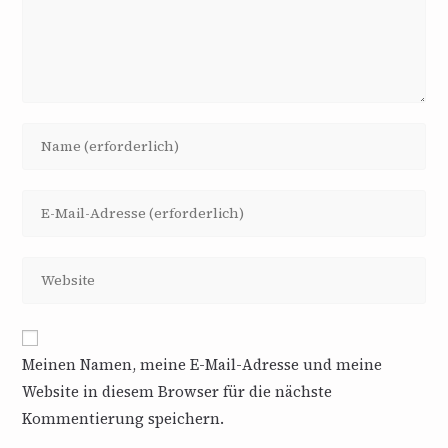
Gib
deinen
Namen
Gib
oder
deine
Benutzernamen
E-
zum
Gib
Mail-
Kommentieren
deine
Adresse
ein
Website-
zum
URL
Kommentieren
Meinen Namen, meine E-Mail-Adresse und meine
ein
ein
Website in diesem Browser für die nächste
(optional)
Kommentierung speichern.