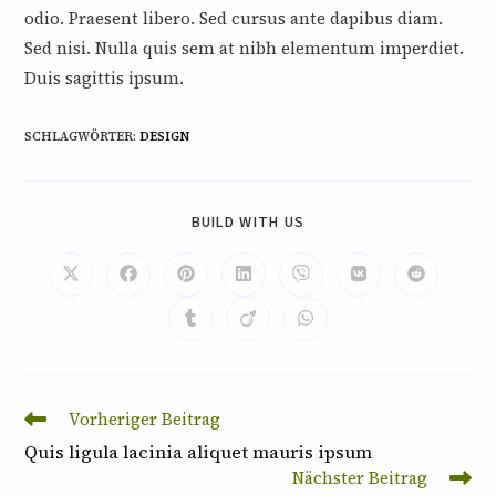
odio. Praesent libero. Sed cursus ante dapibus diam.
Sed nisi. Nulla quis sem at nibh elementum imperdiet.
Duis sagittis ipsum.
SCHLAGWÖRTER
:
DESIGN
SHARE
BUILD WITH US
THIS
CONTENT
Opens
Opens
Opens
Opens
Opens
Opens
Opens
in
in
in
in
in
in
in
a
a
a
a
a
a
a
Opens
Opens
Opens
new
new
new
new
new
new
new
in
in
in
window
window
window
window
window
window
window
a
a
a
new
new
new
window
window
window
Weitere
Vorheriger Beitrag
Artikel
Quis ligula lacinia aliquet mauris ipsum
ansehen
Nächster Beitrag