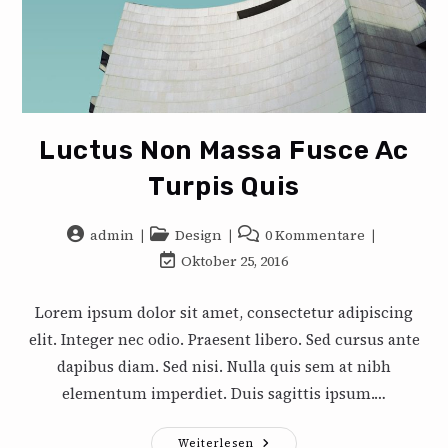
Luctus Non Massa Fusce Ac
Turpis Quis
Beitrags-
Beitrags-
Beitrags-
admin
Design
0 Kommentare
Autor:
Kategorie:
Kommentare:
Beitrag
Oktober 25, 2016
zuletzt
geändert
Lorem ipsum dolor sit amet, consectetur adipiscing
am:
elit. Integer nec odio. Praesent libero. Sed cursus ante
dapibus diam. Sed nisi. Nulla quis sem at nibh
elementum imperdiet. Duis sagittis ipsum.…
Luctus
Weiterlesen