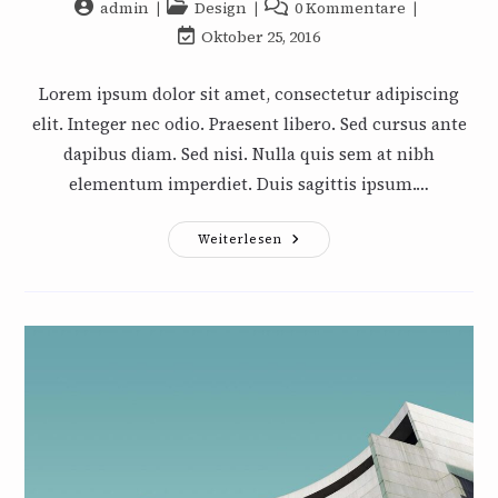
Beitrags-
Beitrags-
Beitrags-
admin
Design
0 Kommentare
Autor:
Kategorie:
Kommentare:
Beitrag
Oktober 25, 2016
zuletzt
geändert
Lorem ipsum dolor sit amet, consectetur adipiscing
am:
elit. Integer nec odio. Praesent libero. Sed cursus ante
dapibus diam. Sed nisi. Nulla quis sem at nibh
elementum imperdiet. Duis sagittis ipsum.…
Pellentesque
Weiterlesen
Nibh
Aenean
Quam
In
Scelerisque